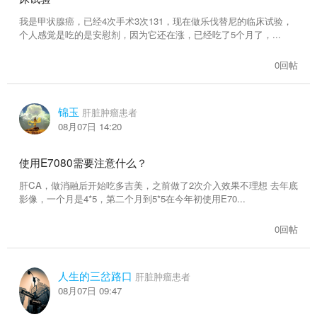
15616帖子
10248帖子
我是甲状腺癌，已经4次手术3次131，现在做乐伐替尼的临床试验，
个人感觉是吃的是安慰剂，因为它还在涨，已经吃了5个月了，...
肾癌
骨癌
21045帖子
13237帖子
0回帖
食管癌
脑瘤
锦玉
肝脏肿瘤患者
10187帖子
14762帖子
08月07日 14:20
卵巢癌
子宫癌
使用E7080需要注意什么？
17385帖子
11529帖子
肝CA，做消融后开始吃多吉美，之前做了2次介入效果不理想 去年底
影像，一个月是4*5，第二个月到5*5在今年初使用E70...
皮肤癌
综合交流
4819帖子
35746帖子
0回帖
保险
抗癌达人
人生的三岔路口
1281帖子
610帖子
肝脏肿瘤患者
08月07日 09:47