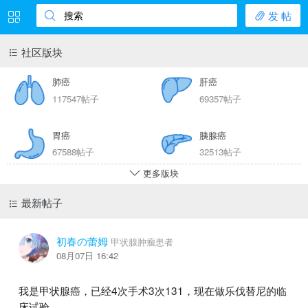
发 帖
搜索
社区版块
肺癌
肝癌
117547帖子
69357帖子
胃癌
胰腺癌
67588帖子
32513帖子
更多版块
乳腺癌
宫颈癌
最新帖子
25071帖子
12505帖子
初春の蕾姆
肠癌
甲状腺癌
甲状腺肿瘤患者
08月07日 16:42
47092帖子
14396帖子
我是甲状腺癌，已经4次手术3次131，现在做乐伐替尼的临
白血病
淋巴瘤
床试验