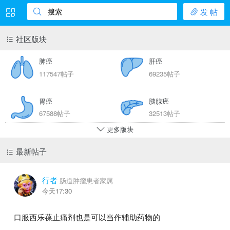
发 帖
搜索
社区版块
肺癌
肝癌
117547帖子
69235帖子
胃癌
胰腺癌
67588帖子
32513帖子
更多版块
乳腺癌
宫颈癌
最新帖子
25071帖子
12505帖子
行者
肠癌
甲状腺癌
肠道肿瘤患者家属
今天17:30
47092帖子
14335帖子
口服西乐葆止痛剂也是可以当作辅助药物的
白血病
淋巴瘤