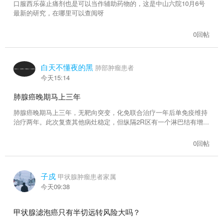
15616帖子
10248帖子
口服西乐葆止痛剂也是可以当作辅助药物的，这是中山六院10月6号
最新的研究，在哪里可以查阅呀
肾癌
骨癌
0回帖
21045帖子
13237帖子
白天不懂夜的黑
食管癌
脑瘤
肺部肿瘤患者
今天15:14
10187帖子
14762帖子
肺腺癌晚期马上三年
卵巢癌
子宫癌
肺腺癌晚期马上三年，无靶向突变，化免联合治疗一年后单免疫维持
17385帖子
11529帖子
治疗两年。此次复查其他病灶稳定，但纵隔2R区有一个淋巴结有增...
0回帖
皮肤癌
综合交流
4819帖子
35746帖子
子戍
甲状腺肿瘤患者家属
保险
抗癌达人
今天09:38
1281帖子
610帖子
甲状腺滤泡癌只有半切远转风险大吗？