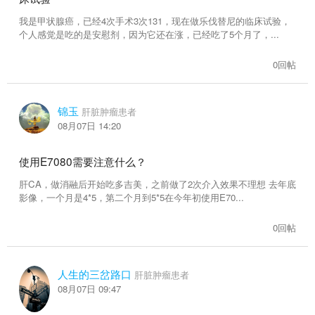
15616帖子
10248帖子
我是甲状腺癌，已经4次手术3次131，现在做乐伐替尼的临床试验，
个人感觉是吃的是安慰剂，因为它还在涨，已经吃了5个月了，...
肾癌
骨癌
21045帖子
13237帖子
0回帖
食管癌
脑瘤
锦玉
肝脏肿瘤患者
10187帖子
14762帖子
08月07日 14:20
卵巢癌
子宫癌
使用E7080需要注意什么？
17385帖子
11529帖子
肝CA，做消融后开始吃多吉美，之前做了2次介入效果不理想 去年底
影像，一个月是4*5，第二个月到5*5在今年初使用E70...
皮肤癌
综合交流
4819帖子
35746帖子
0回帖
保险
抗癌达人
人生的三岔路口
1281帖子
610帖子
肝脏肿瘤患者
08月07日 09:47