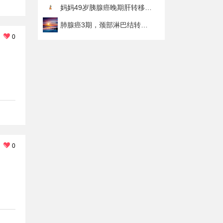
妈妈49岁胰腺癌晚期肝转移，要怎么做才能让她少痛苦一点！！！
肺腺癌3期，颈部淋巴结转移。
0
0