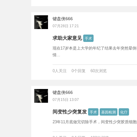
键盘侠666
07月28日 17:21
求助大家意见
手术
现在17岁本是上大学的年纪了结果去年突然晕
情...
0人关注 0个回复 60次浏览
键盘侠666
07月15日 13:07
间变性少突复发
手术
基因检测
化疗
23年11月底做完切除手术，间变性少突胶质细胞