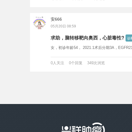
安666
05月20日 08:59
求助，脑转移靶向奥西，心脏毒性?
诊
女，初诊年龄54， 2021.1术后分期3A，EGFR21.L8
0人关注 0个回复 349次浏览