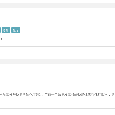
诊断
化疗
疗
术后紫杉醇质脂洛铂化疗6次，空窗一年后复发紫杉醇质脂体洛铂化疗四次，奥