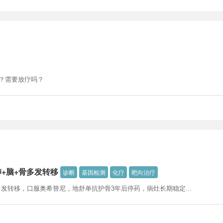
？需要放疗吗？
双肺+脑+骨多发转移
诊断
基因检测
化疗
靶向治疗
脑+骨多发转移，口服奥希替尼，地舒单抗护骨3年后停药，病灶长期稳定...