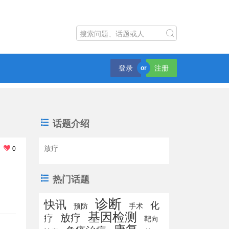
登录
注册
or
话题介绍
放疗
0
热门话题
诊断
快讯
化
预防
手术
基因检测
放疗
疗
靶向