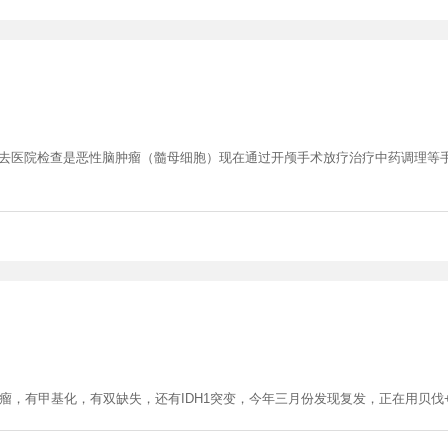
倒去医院检查是恶性脑肿瘤（髓母细胞）现在通过开颅手术放疗治疗中药调理等
瘤，有甲基化，有双缺失，还有IDH1突变，今年三月份发现复发，正在用贝伐+.