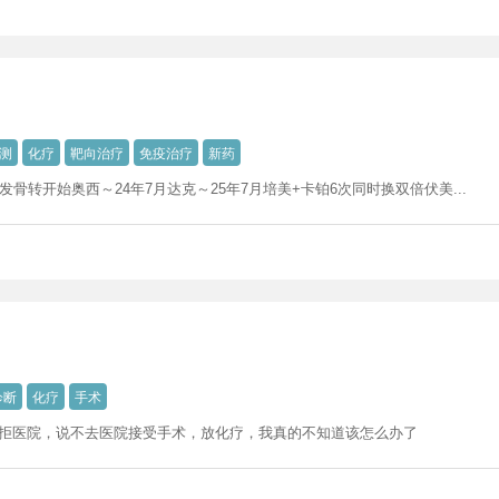
测
化疗
靶向治疗
免疫治疗
新药
骨转开始奥西～24年7月达克～25年7月培美+卡铂6次同时换双倍伏美...
诊断
化疗
手术
抗拒医院，说不去医院接受手术，放化疗，我真的不知道该怎么办了