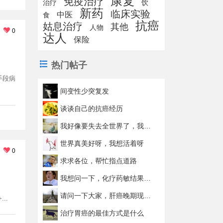
康复
免疫治疗
治疗
饮
新药
临床实验
中医
食
抗癌
姑息治疗
其他
人物
0
达人
保险
热门帖子
手段病
间变性少突复发
谈谈自己的抗癌经历
我好像要失去全世界了，我不能没有爸爸
世界真美好呀，我想活着呀
0
求求各位，帮忙指点道路
我想问一下，化疗药敏结果为啥大夫都不参考呢?
请问一下大家，肝癌晚期现在究竟能不能治好
..
治疗胃癌的最佳方式是什么