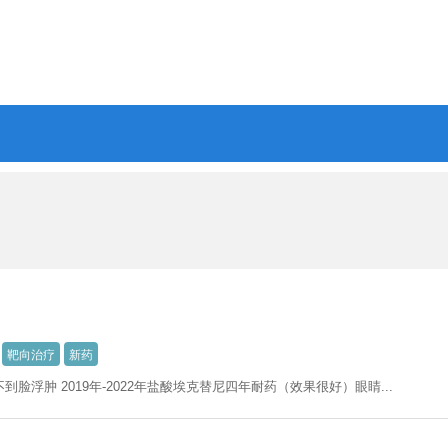
靶向治疗
新药
不到脸浮肿 2019年-2022年盐酸埃克替尼四年耐药（效果很好）眼睛...