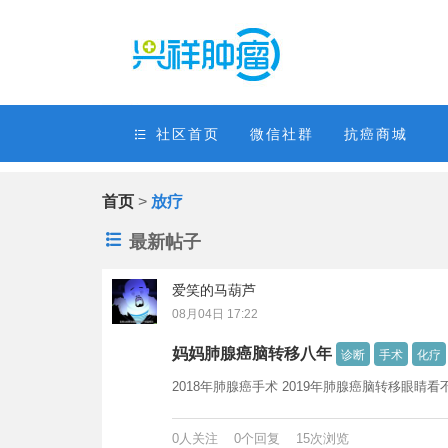
社区首页
微信社群
抗癌商城
首页
>
放疗
最新帖子
爱笑的马葫芦
08月04日 17:22
妈妈肺腺癌脑转移八年
诊断
手术
化疗
2018年肺腺癌手术 2019年肺腺癌脑转移眼睛看
0人关注 0个回复 15次浏览