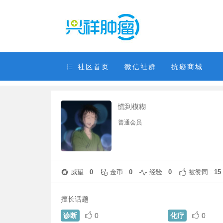
社区首页
微信社群
抗癌商城
慌到模糊
普通会员
威望 :
0
金币 :
0
经验 :
0
被赞同 :
15
擅长话题
诊断
0
化疗
0